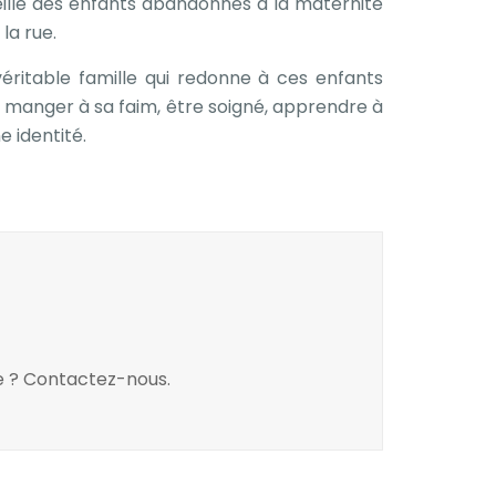
ueille des enfants abandonnés à la maternité
la rue.
véritable famille qui redonne à ces enfants
 : manger à sa faim, être soigné, apprendre à
e identité.
ue ? Contactez-nous.