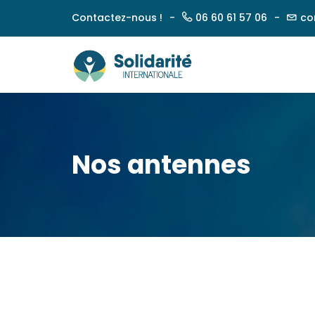
Skip
Contactez-nous !
06 60 61 57 06
co
to
content
Nos antennes