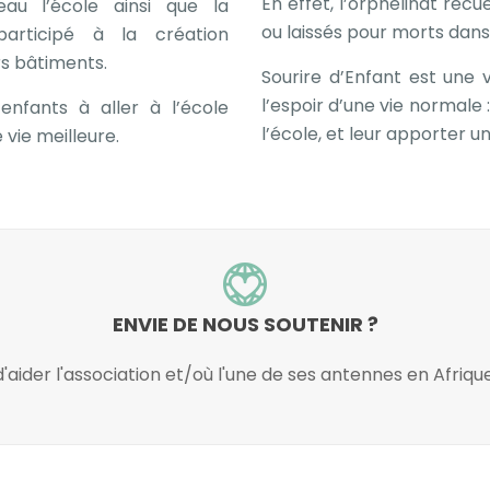
En effet, l’orphelinat rec
au l’école ainsi que la
ou laissés pour morts dans 
articipé à la création
rs bâtiments.
Sourire d’Enfant est une 
l’espoir d’une vie normale
enfants à aller à l’école
l’école, et leur apporter un
 vie meilleure.
ENVIE DE NOUS SOUTENIR ?
FAIRE UN DON
'aider l'association et/où l'une de ses antennes en Afriq
FAIRE UN DON À L'ASSOCIATION ?